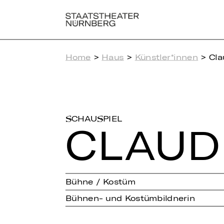
Home
>
Haus
>
Künstler*innen
> Cla
SCHAUSPIEL
CLAU­DI
Bühne / Kostüm
Bühnen- und Kostümbildnerin