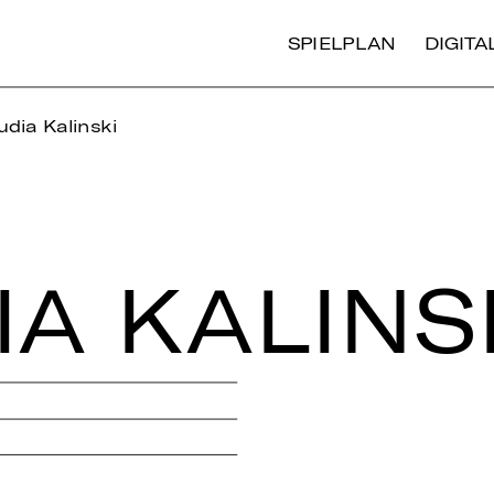
SPIELPLAN
DIGIT
udia Kalinski
A KA­L­IN­S