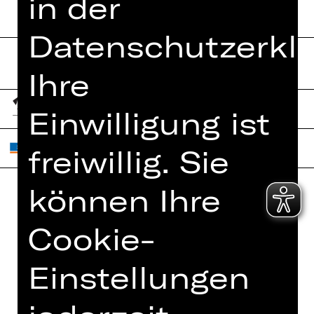
in der
Datenschutzerklä
Ihre
Einwilligung ist
freiwillig. Sie
können Ihre
Home
Jobs
Cookie-
Spielplan
Interner Bereich
Künstler*innen
ZVB/L
Einstellungen
Newsletter
AGB
Kartenkauf