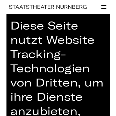
Diese Seite
Home
>
Haus
>
Künstler*innen
>
Bryan Register
nutzt Website
Tracking-
Technologien
OPER
BRYAN RE­GIS­TER
von Dritten, um
ihre Dienste
anzubieten,