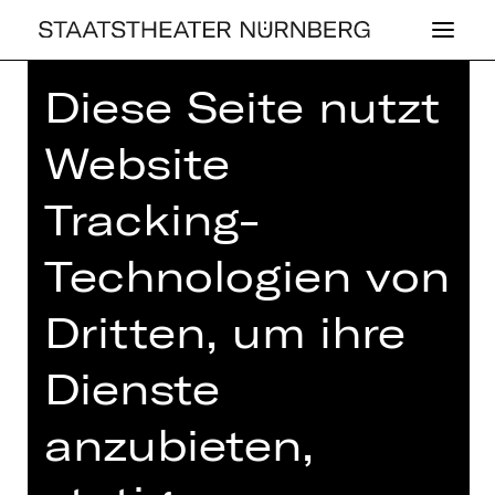
Diese Seite nutzt
Home
>
Haus
>
Künstler*innen
>
Antoine Banks-Sullivan
Website
Tracking-
Technologien von
OPER
Dritten, um ihre
AN­TOI­NE BANKS-
SUL­LI­VAN
Dienste
anzubieten,