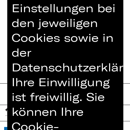
Einstellungen bei
am Theater Kiel in „La Cage aux
folles“ auf. Außerdem reiste er bei
den jeweiligen
internationalen Tourneeshows des
Cirque du Soleil und bei Flow Kakou
Cookies sowie in
auf Hawaii als Stage Manager mit.
der
Datenschutzerkläru
Ihre Einwilligung
ist freiwillig. Sie
können Ihre
Cookie-