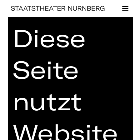
Diese
Home
>
Kaufen
>
Abos
>
Abos
2026/2027
> Schauspielhaus-Abo
Samstag: I
Seite
SCHAUSPIELHAUS-ABO
nutzt
SAMSTAG: I
Preisklassen Erw.:
I 211,20 €
II 178,80 €
Website
III 155,40 €
IV 118,20 €