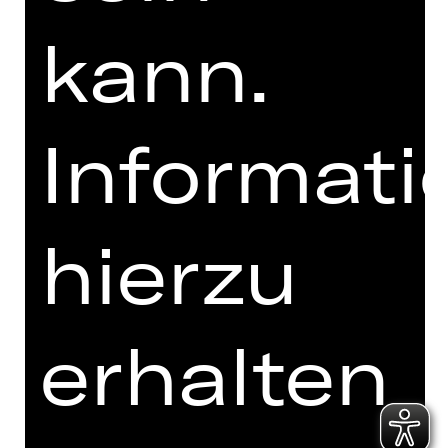
kann.
Ich bin mit den
Abo-Bedingungen
Informati
einverstanden.
Ich akzeptiere die
Datenschutzbestimmungen
.
hierzu
Hier sind 3 Wörter zu sehen.
Mit welchem Wort endet die Reihe?
ope
ret
te
kon
ze
rt
s
pie
l
pl
an
erhalten
Bestellung jetzt absenden