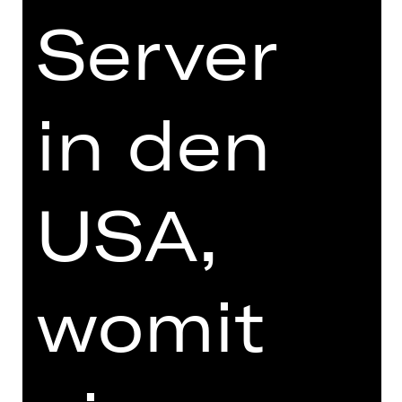
Schauspielhaus
Server
in den
ABONNEMENT-BESTELLUNG
USA,
Schauspielhaus-Abo Samstag: I gleich
hier bequem online bestellen.
womit
Preisgruppe Erw.
Preisgruppe U27