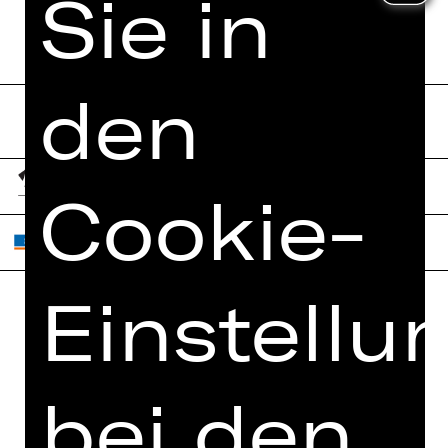
Sie in
den
Cookie-
Einstellu
Home
Jobs
Spielplan
Interner Bereich
bei den
Künstler*innen
ZVB/L
Newsletter
AGB