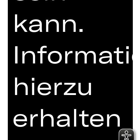
kann.
Informati
Ich bin mit den
Abo-Bedingungen
einverstanden.
Ich akzeptiere die
Datenschutzbestimmungen
.
hierzu
Hier sind 3 Wörter zu sehen.
Welches ist das letzte Wort?
erhalten
dig
it
al
er
spi
el
pl
an
the
ate
r