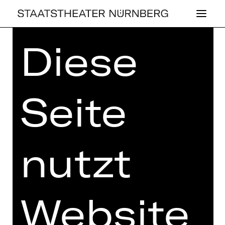
Diese
Home
>
Kaufen
>
Abos
>
Abos
2026/2027
> Schauspielhaus-Abo
Mittwoch: B
Seite
SCHAUSPIELHAUS-ABO
nutzt
MITTWOCH: B
Preisklassen Erw.:
I 199,20 €
II 169,80 €
Website
III 147,00 €
IV 111,00 €