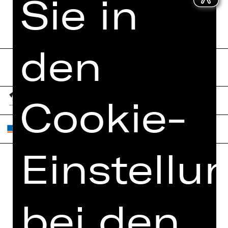
Sie in
Bestellung jetzt absenden
den
Cookie-
Einstellu
Home
Jobs
Spielplan
Interner Bereich
bei den
Künstler*innen
ZVB/L
Newsletter