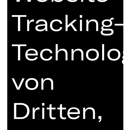
V 75,00 €
Tracking-
Preisklassen U27:
I 170,40 €
II 145,20 €
III 126,00 €
IV 94,80 €
Technolo
V 64,20 €
von
SCHAUSPIEL
DER PRO­ZESS
Dritten,
von Franz Kafka
Vorstellung
Mi, 04.11.2026, 19.30 Uhr