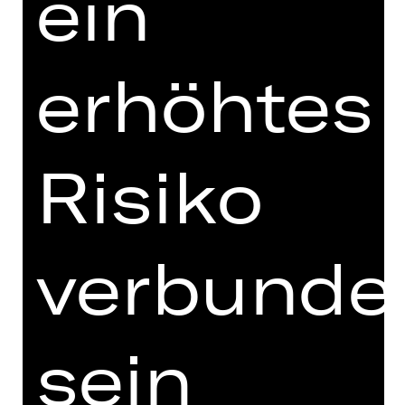
ein
Preisgruppe U27
** Mindestens eine Anzahl ausfüllen
erhöhtes
Risiko
verbunde
sein