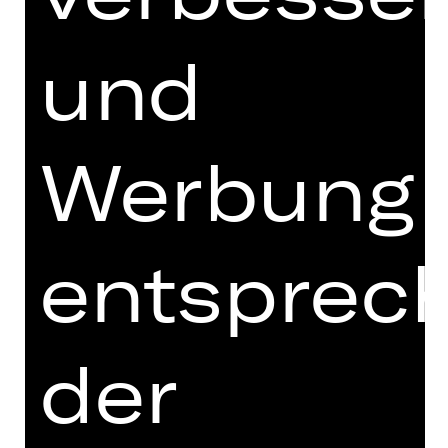
und
SCHAUSPIEL
NACH DEM LEBEN
von Jack Thorne nach dem Film von
Werbung
Hirokazu Kore-eda
Vorstellung
Mi, 27.01.2027, 19.30 Uhr
entsprec
Schauspielhaus
der
SCHAUSPIEL