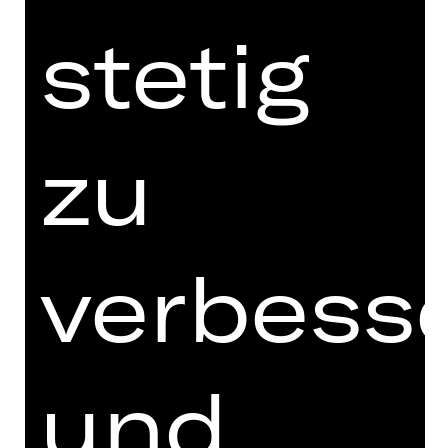
Oper von Anno Schreier
stetig
Vorstellung
So, 13.12.2026, 18.00 Uhr
Opernhaus
zu
OPER
verbess
ALLES SCHWIN­DEL
Operette von Mischa Spoliansky
Vorstellung
und
So, 14.02.2027, 18.00 Uhr