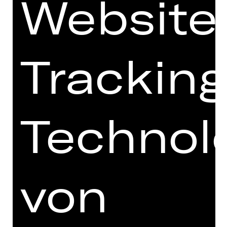
Website
V 187,90 €
VI 144,50 €
VII 101,60 €
VIII 76,00 €
Tracking
Preisklassen U27:
I 427,60 €
II 370,00 €
III 304,50 €
IV 215,10 €
V 161,10 €
Technol
VI 124,00 €
VII 87,20 €
VIII 65,60 €
von
OPER