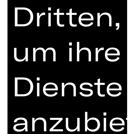
Dritten,
TANN­HÄU­SER UND
DER SÄN­GER­KRIEG
AUF WART­BURG
um ihre
Oper von Richard Wagner
Vorstellung
So, 08.11.2026, 17.00 Uhr
Dienste
Opernhaus
anzubie
OPER
COSA NOSTRA