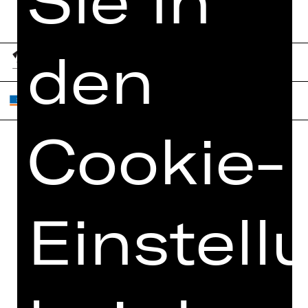
den
Cookie-
Home
Jobs
Spielplan
Interner Bereich
Einstell
Künstler*innen
ZVB/L
Newsletter
AGB
Kartenkauf
Datenschutz
Abos 26/27
Impressum
Presse