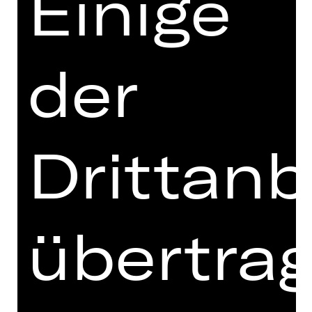
Einige
Choreografien von Richard Siegal
Vorstellung
So, 23.05.2027, 19.00 Uhr
der
Opernhaus
Drittanb
OPER
DIE SCHWEIG­SA­ME
übertra
FRAU
Oper von Richard Strauss
Vorstellung
So, 20.06.2027, 18.00 Uhr