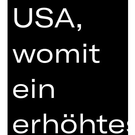
USA,
ABONNEMENT-BESTELLUNG
womit
Opernhaus-Abo Sonntagabend: U
gleich hier bequem online bestellen.
ein
Preisgruppe Erw.
Preisgruppe U27
erhöhte
** Mindestens eine Anzahl ausfüllen