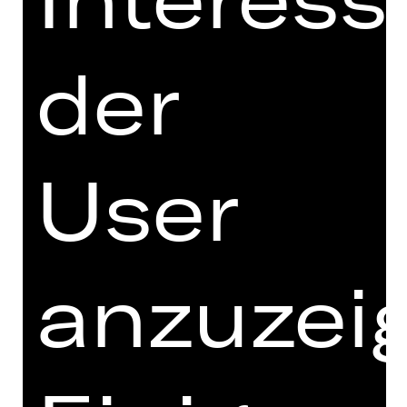
OPER
der
RI­GO­LET­TO
Oper von Giuseppe Verdi
Vorstellung
User
So, 11.04.2027, 19.30 Uhr
Opernhaus
anzuzei
BALLETT
QUOD­LI­BAL­LETT