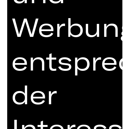
Opernhaus
Werbun
OPER
entspre
DIE ENT­FÜH­RUNG
AUS DEM SERAIL
Oper von Wolfgang Amadeus Mozart
der
Vorstellung
So, 07.03.2027, 19.00 Uhr
Opernhaus
Interess