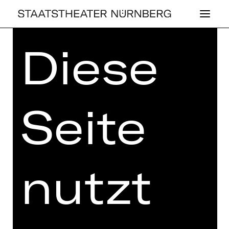
Diese
Home
>
Kaufen
>
Abos
>
Abos
2026/2027
> Opernhaus-Abo
Sonntagabend: U
Seite
OPERNHAUS-ABO
SONNTAGABEND: U
nutzt
Preisklassen Erw.:
I 498,90 €
II 431,80 €
III 355,10 €
IV 250,80 €