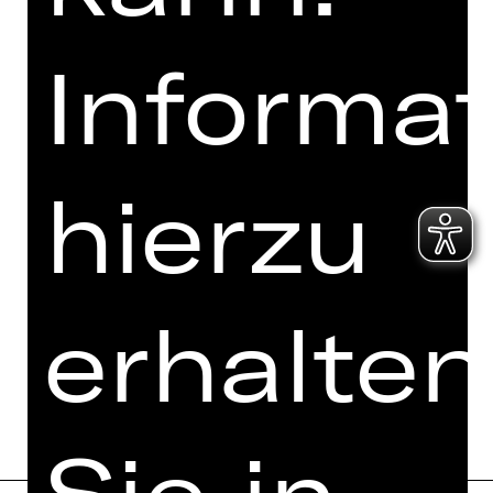
Ich bin mit den
Abo-Bedingungen
Informa
einverstanden.
Ich akzeptiere die
Datenschutzbestimmungen
.
hierzu
Hier sind 3 Wörter zu sehen.
Welches Wort steht am letzten Platz?
d
igi
tal
er
ko
n
zer
t
fun
du
s
erhalten
Bestellung jetzt absenden
Sie in