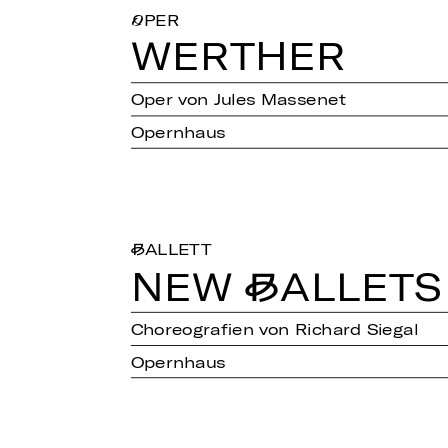
OPER
WER­T­HER
Oper von Jules Massenet
Opernhaus
BALLETT
NEW BAL­LETS
Choreografien von Richard Siegal
Opernhaus