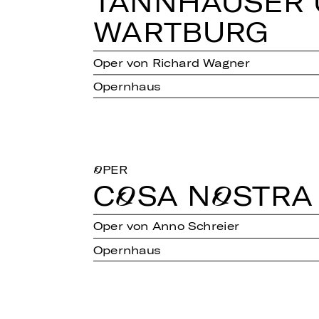
TANN­HÄU­SER
WART­BURG
Oper von Richard Wagner
Opernhaus
OPER
COSA NOSTRA
Oper von Anno Schreier
Opernhaus