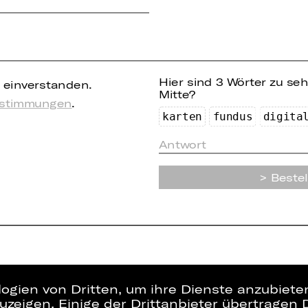
Hier sind 3 Wörter zu se
einverstanden.
Mitte?
estimmungen
.
k
art
en
fu
nd
us
dig
i
ta
Bestel
logien von Dritten, um ihre Dienste anzubiet
zeigen. Einige der Drittanbieter übertragen 