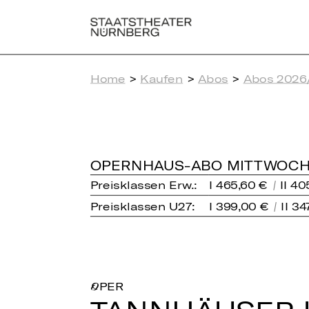
Home
>
Kaufen
>
Abos
>
Abos 2026
OPERNHAUS-ABO MITTWOCH
Preisklassen Erw.:
I 465,60 €
II 40
Preisklassen U27:
I 399,00 €
II 34
OPER