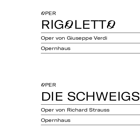
OPER
RI­GO­LET­TO
Oper von Giuseppe Verdi
Opernhaus
OPER
DIE SCHWEIG­
Oper von Richard Strauss
Opernhaus