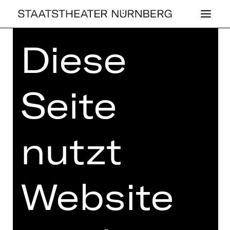
Diese
Home
>
Kaufen
>
Abos
>
Abos
2026/2027
> Kammerspiele-Abo
Mittwoch: K21
Seite
nutzt
KAMMERSPIELE-ABO
MITTWOCH: K21
Website
Preisklassen Erw.:
I 100,80 €
II 86,40 €
III 71,20 €
IV 61,20 €