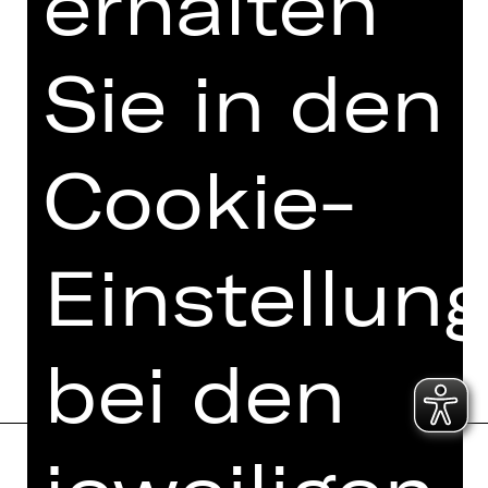
erhalten
einverstanden.
Ich akzeptiere die
Sie in den
Datenschutzbestimmungen
.
Hier sind 3 Wörter zu sehen.
Welches ist das Wort in der Mitte?
Cookie-
fun
du
s
o
p
er
et
t
e
sc
ha
usp
i
el
Einstellun
Bestellung jetzt absenden
bei den