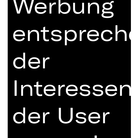
Werbung
Mi, 09.12.2026, 19.30 Uhr
Kammerspiele
entsprech
der
SCHAUSPIEL
DEU­TŞ­LAND
Interessen
Ein Requiem aus dem Archiv /
Liederabend von Caner Akdeniz
Vorstellung
der User
Mi, 03.03.2027, 19.30 Uhr
Kammerspiele