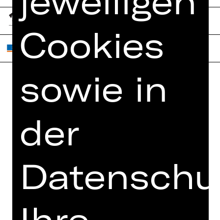
jeweiligen
Cookies
sowie in
Home
Jobs
Spielplan
Interner Bereich
der
Künstler*innen
ZVB/L
Newsletter
AGB
Kartenkauf
Datenschut
Datenschutz
Abos 26/27
Impressum
Presse
Cookies
Ihre
Kontakt