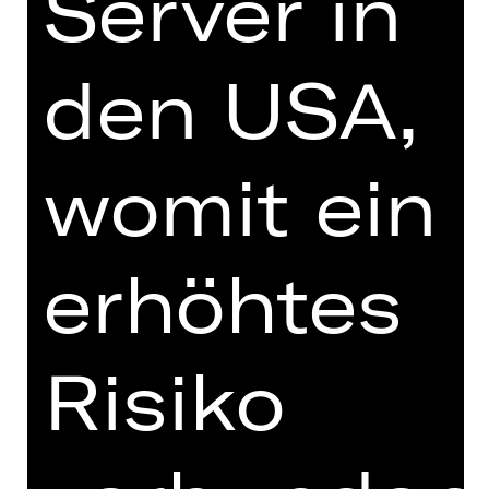
Server in
ABONNEMENT-BESTELLUNG
den USA,
Kammerspiele-Abo Mittwoch: K21
gleich hier bequem online bestellen.
womit ein
Preisgruppe Erw.
erhöhtes
Preisgruppe U27
Risiko
** Mindestens eine Anzahl ausfüllen