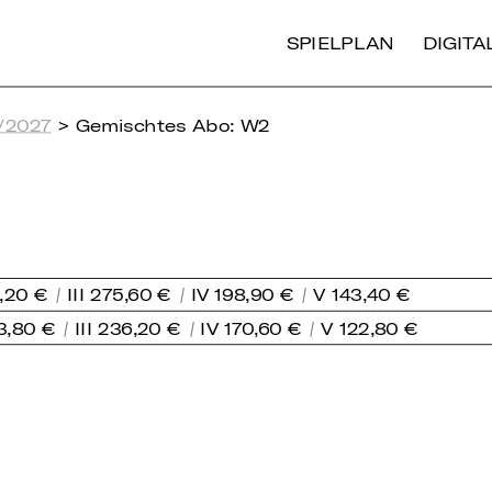
SPIELPLAN
DIGIT
/2027
> Gemischtes Abo: W2
1,20 €
III 275,60 €
IV 198,90 €
V 143,40 €
83,80 €
III 236,20 €
IV 170,60 €
V 122,80 €