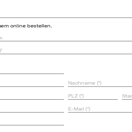
em online bestellen.
w.
7