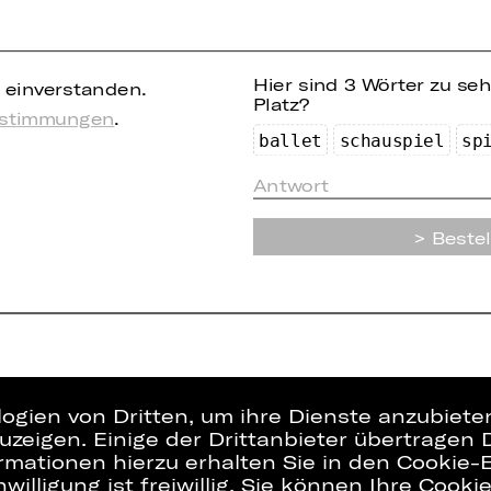
Hier sind 3 Wörter zu se
einverstanden.
Platz?
estimmungen
.
ba
lle
t
s
c
hau
sp
ie
l
sp
Bestel
logien von Dritten, um ihre Dienste anzubiet
zeigen. Einige der Drittanbieter übertragen 
rmationen hierzu erhalten Sie in den Cookie-E
willigung ist freiwillig. Sie können Ihre Cooki