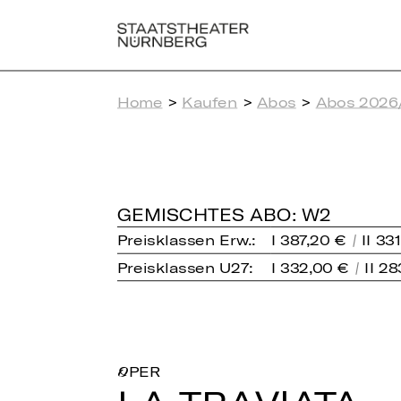
Home
>
Kaufen
>
Abos
>
Abos 2026
GEMISCHTES ABO: W2
Preisklassen Erw.:
I 387,20 €
II 33
Preisklassen U27:
I 332,00 €
II 2
OPER