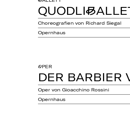
BALLETT
QUOD­LI­BAL­LE
Choreografien von Richard Siegal
Opernhaus
OPER
DER BAR­BIER V
Oper von Gioacchino Rossini
Opernhaus