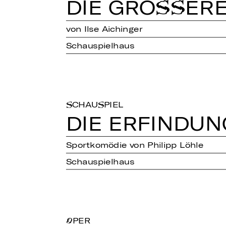
DIE GRÖ­SSE­R
von Ilse Aichinger
Schauspielhaus
SCHAUSPIEL
DIE ER­FIN­D
Sportkomödie von Philipp Löhle
Schauspielhaus
OPER