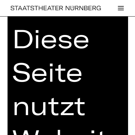
Diese
Home
>
Kaufen
>
Abos
>
Abos
2026/2027
> Gemischtes Abo: V1
Seite
GEMISCHTES ABO: V1
Preisklassen Erw.:
I 384,40 €
nutzt
II 330,00 €
III 277,80 €
IV 202,20 €
V 147,60 €
Preisklassen U27:
I 329,60 €