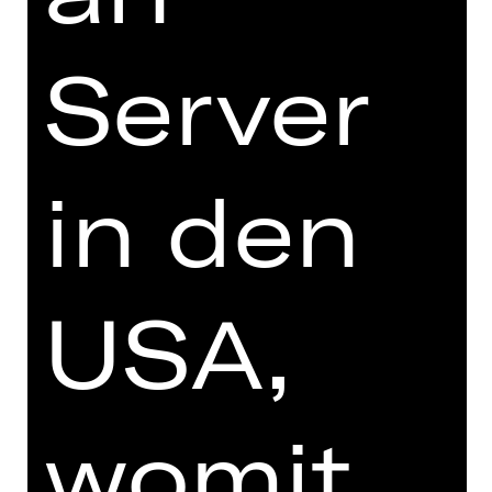
Vorstellung
Sa, 17.07.2027, 19.00 Uhr
Server
Opernhaus
in den
ABONNEMENT-BESTELLUNG
USA,
Gemischtes Abo: V1 gleich hier
bequem online bestellen.
womit
Preisgruppe Erw.