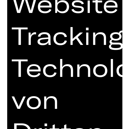
Website
II 282,60 €
III 238,20 €
IV 173,40 €
Tracking
V 126,40 €
Technolo
OPER
LA TRA­VIATA
Oper von Giuseppe Verdi
von
Vorstellung
Sa, 24.10.2026, 19.00 Uhr
Opernhaus