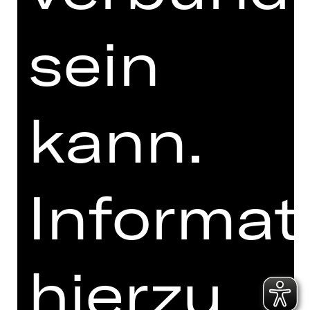
sein
kann.
Ich bin mit den
Abo-Bedingungen
einverstanden.
Ich akzeptiere die
Informat
Datenschutzbestimmungen
.
Hier sind 3 Wörter zu sehen.
Welches ist das Wort in der Mitte?
hierzu
ba
ll
e
t
t
hea
te
r
s
pie
l
p
la
n