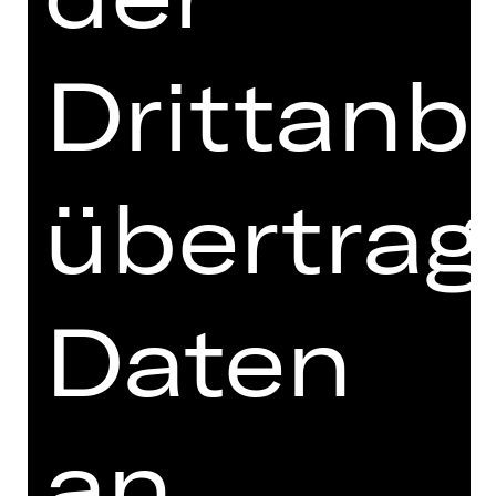
BALLETT
QUOD­LI­BAL­LETT
Drittanb
Choreografien von Richard Siegal
Vorstellung
Sa, 12.06.2027, 19.30 Uhr
übertrag
Opernhaus
Daten
OPER
TOSCA
an
Oper von Giacomo Puccini