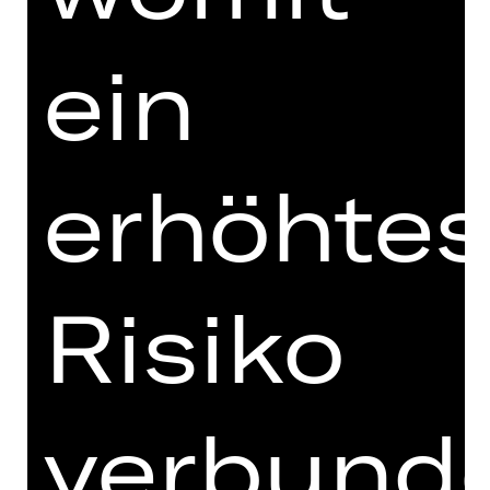
ein
Preisgruppe U27
** Mindestens eine Anzahl ausfüllen
erhöhte
Risiko
verbund