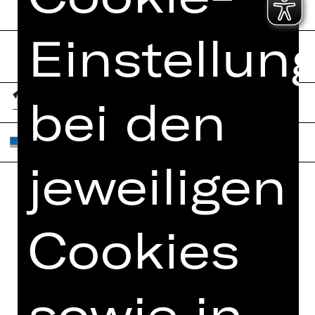
Einstellun
bei den
jeweiligen
Home
Jobs
Cookies
Spielplan
Interner Bereich
Künstler*innen
ZVB/L
Newsletter
AGB
sowie in
Kartenkauf
Datenschutz