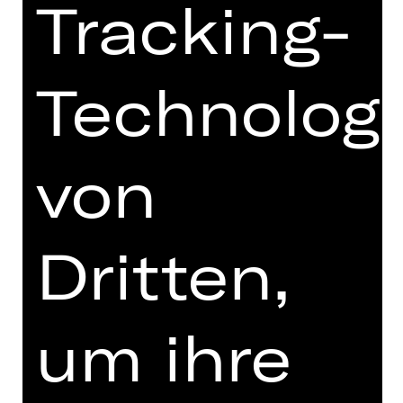
Tracking-
II 262,50 €
III 219,40 €
IV 157,30 €
V 112,40 €
Technolog
von
OPER
DER FLIE­GEN­DE
Dritten,
HOL­LÄN­DER
Oper von Richard Wagner
um ihre
Vorstellung
Sa, 11.10.2025, 19.00 Uhr