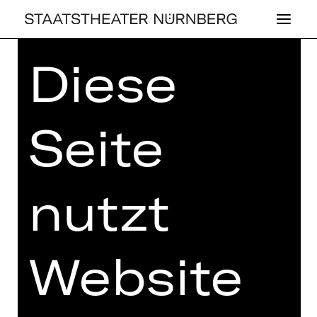
Diese
Home
>
Kaufen
>
Abos
>
Abos
2025/2026
> Gemischtes Abo: R2
Seite
GEMISCHTES ABO: R2
nutzt
Preisklassen Erw.:
I 358,60 €
II 306,20 €
III 256,00 €
Website
IV 183,90 €
V 131,00 €
Preisklassen U27:
I 307,30 €