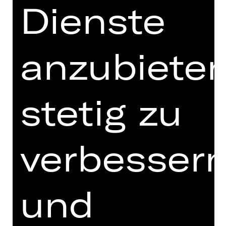
Opernhaus
Dienste
anzubieten
OPER
LA TRA­VIATA
stetig zu
Oper von Giuseppe Verdi
Vorstellung
verbesser
Di, 11.11.2025, 19.00 Uhr
Opernhaus
und