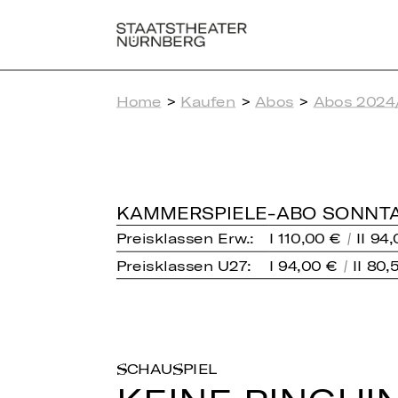
Home
>
Kaufen
>
Abos
>
Abos 2024
KAMMERSPIELE-ABO SONNTA
Preisklassen Erw.:
I 110,00 €
II 94
Preisklassen U27:
I 94,00 €
II 80,
SCHAUSPIEL