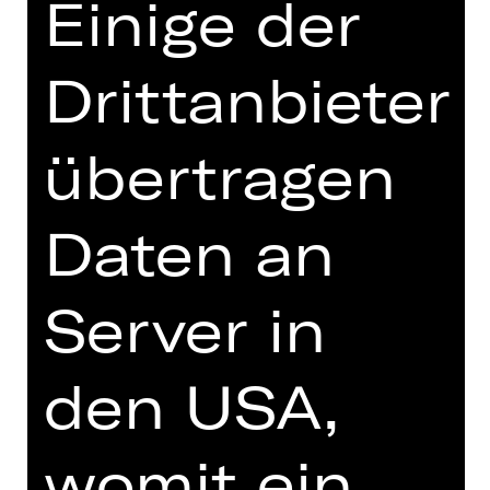
Einige der
Drittanbieter
SCHAUSPIEL
JAHRE MIT MARTHA
übertragen
nach dem Roman von Martin Kordić
Daten an
Vorstellung
So, 28.01.2024, 19.00 Uhr
Server in
Kammerspiele
den USA,
womit ein
SCHAUSPIEL