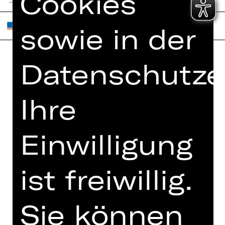
Cookies
sowie in der
Datenschutze
Home
Jobs
Spielplan
Interner Bereich
Ihre
Künstler*innen
ZVB/L
Newsletter
AGB
Einwilligung
Kartenkauf
Datenschutz
Abos 26/27
Impressum
ist freiwillig.
Presse
Cookies
Kontakt
Sie können