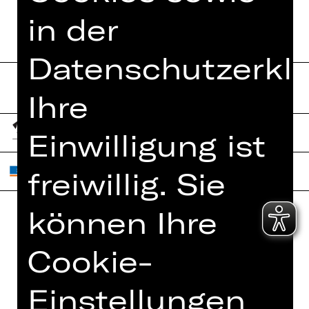
in der
Datenschutzerklä
Ihre
Einwilligung ist
freiwillig. Sie
können Ihre
Home
Jobs
Cookie-
Spielplan
Interner Bereich
Künstler*innen
ZVB/L
Einstellungen
Newsletter
AGB