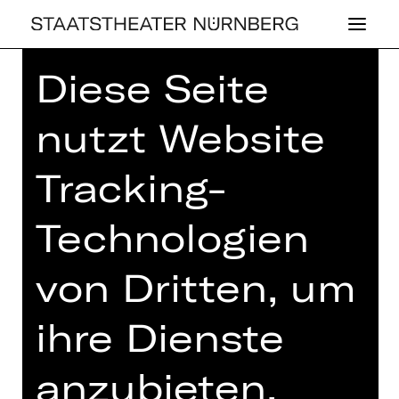
Diese Seite
Home
>
Tickets & Abo
>
Abo
>
Abonnent*innen werben
nutzt Website
Abonnent*innen
Tracking-
Technologien
ABONNENT*INNE
N WERBEN
von Dritten, um
ABONNENT*INNE
ihre Dienste
N
anzubieten,