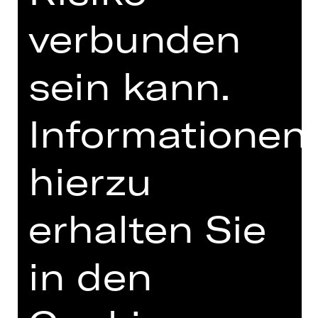
UNTERSTÜTZUNG
verbunden
sein kann.
Informationen
hierzu
OPERA VIVA
erhalten Sie
in den