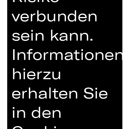
UNTERSTÜTZUNG
verbunden
sein kann.
Informationen
hierzu
OPERA VIVA
erhalten Sie
in den