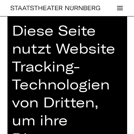
Diese Seite
Home
>
Spielplan 26/27
> Rott - Elgar
- Wagner
nutzt Website
Tracking-
KONZERT
Technologien
ROTT - ELGAR -
WAGNER
von Dritten,
1. Philharmonisches Konzert
um ihre
Freitag, 23.10.2026
19.30 - 21.30 Uhr