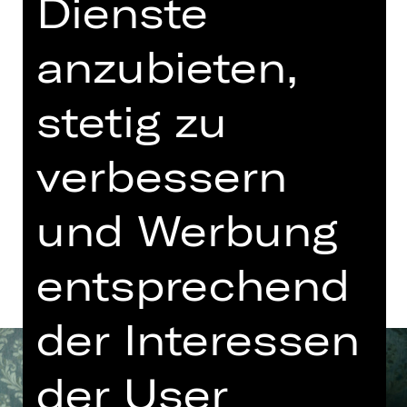
Dienste
Konzert
18.15 Uhr Einführung
anzubieten,
Meistersingerhalle
Abo K, Abo O1, Abo O2
stetig zu
verbessern
Tickets
und Werbung
Termine und Besetzung
entsprechend
der Interessen
der User