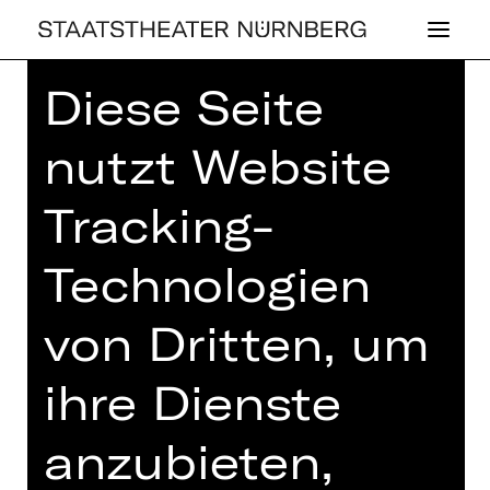
Diese Seite
Home
>
Spielplan 26/27
> Einsteigen
bitte!
nutzt Website
Tracking-
,
PLUS
Technologien
KONZERT
EIN­STEI­GEN
von Dritten, um
BITTE!
ihre Dienste
4. Kinderkonzert mit Musik von u. a.
Honegger, Ibert und Strauß
anzubieten,
Donnerstag, 03.06.2027