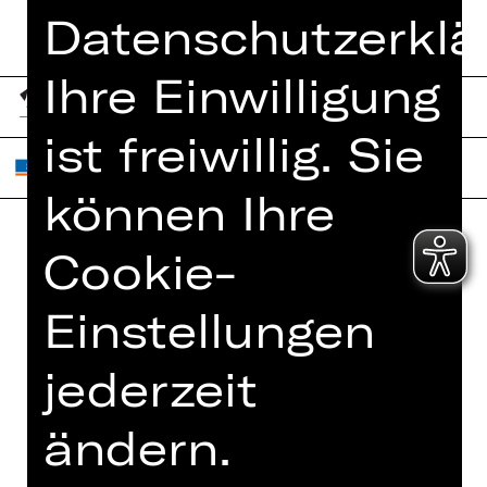
Datenschutzerklä
Ihre Einwilligung
ist freiwillig. Sie
können Ihre
Cookie-
Home
Jobs
Spielplan
Interner Bereich
Einstellungen
Künstler*innen
ZVB/L
jederzeit
Newsletter
AGB
Kartenkauf
Datenschutz
ändern.
Abos 26/27
Impressum
Presse