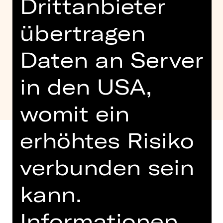
Drittanbieter
übertragen
Daten an Server
in den USA,
womit ein
erhöhtes Risiko
verbunden sein
Altersempfehlung: 5-10 Jahre
kann.
Gemeinsam mit dem DB Museum
begeben wir uns beim 4.
Informationen