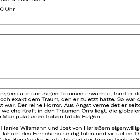
00 Uhr
Morgens aus unruhigen Träumen erwachte, fand er d
och exakt dem Traum, den er zuletzt hatte. So war 
st war. Der reine Horror. Aus Angst vermeidet er sei
 welche Kraft in den Träumen Orrs liegt, die globalen
e Manipulationen haben fatale Folgen …
n Hanke Wilsmann und Jost von Harleßem eigenwillig
i Jahren des Forschens an digitalen und virtuellen T
 der Königin der Fantastik und der feministischen Sc