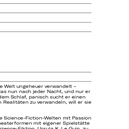
ie Welt ungeheuer verwandelt –
das nun nach jeder Nacht, und nur er
tdem Schlaf, panisch sucht er einen
 Realitäten zu verwandeln, will er sie
e Science-Fiction-Welten mit Passion
heaterformen mit eigener Spielstätte
ience-Fiktion, Ursula K. Le Guin, zu.