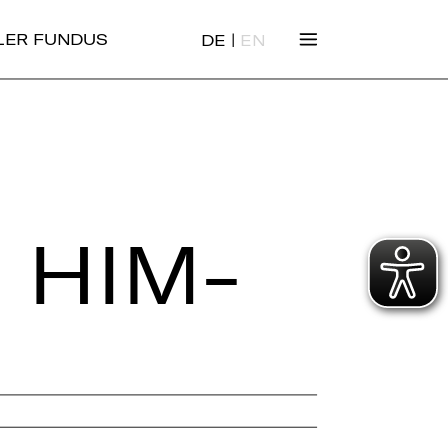
|
ALER FUNDUS
DE
EN
 HIM­M