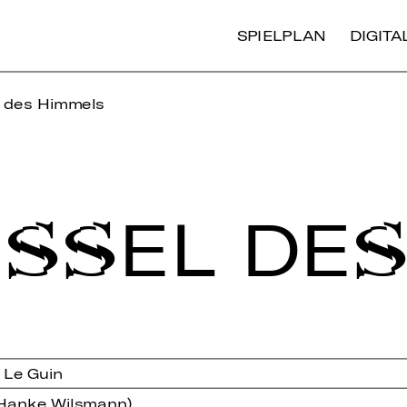
SPIELPLAN
DIGIT
l des Himmels
ISSEL DES
 Le Guin
, Hanke Wilsmann)