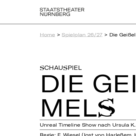
Home
>
Spielplan 26/27
> Die Geiße
SCHAUSPIEL
DIE GE
ELS
Unreal Timeline Show nach Ursula K.
Regie: F. Wiesel (Jost von Harleßem