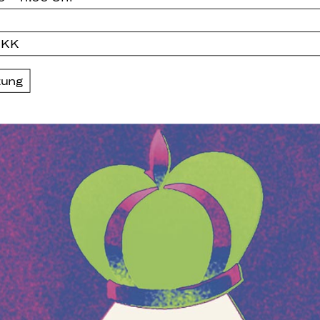
 KK
zung