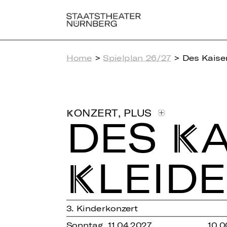
Home
>
Spielplan 26/27
> Des Kaiser
,
PLUS
KONZERT
DES KA
KLEI­D
3. Kinderkonzert
Sonntag, 11.04.2027
10.0