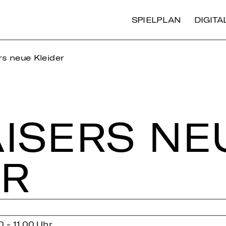
SPIELPLAN
DIGIT
s neue Kleider
I­SERS NE
ER
0 - 11.00 Uhr