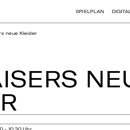
SPIELPLAN
DIGIT
s neue Kleider
I­SERS NE
ER
0 - 10.30 Uhr