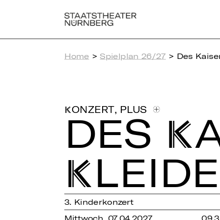
Home
>
Spielplan 26/27
> Des Kaiser
,
PLUS
KONZERT
DES KA
KLEI­D
3. Kinderkonzert
Mittwoch, 07.04.2027
09.3