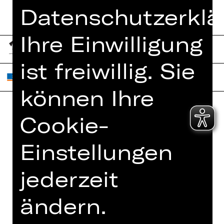
Datenschutzerklä
Ihre Einwilligung
ist freiwillig. Sie
können Ihre
Cookie-
Home
Jobs
Spielplan
Interner Bereich
Einstellungen
Künstler*innen
ZVB/L
jederzeit
Newsletter
AGB
Kartenkauf
Datenschutz
ändern.
Abos 26/27
Impressum
Presse