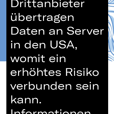
Drittanbieter
übertragen
Daten an Server
in den USA,
womit ein
erhöhtes Risiko
verbunden sein
Altersempfehlung: 5-10 Jahre
kann.
Der Windgott Aeolus ist sauer, wieso
wird ihm eigentlich nie ein Denkmal
Informationen