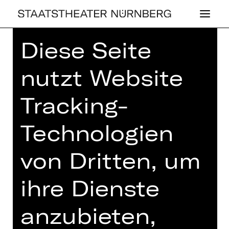
Diese Seite
Home
>
Spielplan 26/27
> Der Turm
des Aeolus
nutzt Website
Tracking-
,
PLUS
Technologien
KONZERT
DER TURM DES
von Dritten, um
AEOLUS
ihre Dienste
2. Kinderkonzert: Ein Märchen über
Musik von Meinrad Schmitt
anzubieten,
Dienstag, 02.02.2027