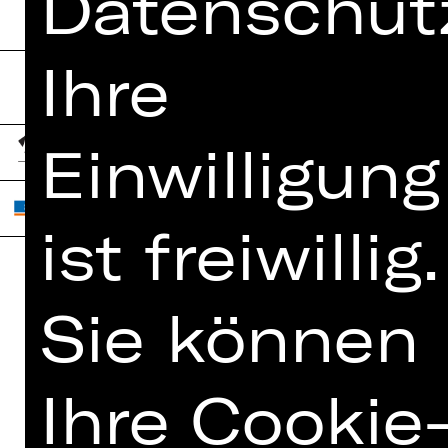
Datenschutz
Ihre
Einwilligung
ist freiwillig.
Home
Jobs
Sie können
Spielplan
Interner Bereich
Künstler*innen
ZVB/L
Ihre Cookie
Newsletter
AGB
Kartenkauf