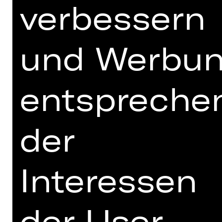
verbessern
Gebärdensprache
Zwei Nachbarinnen wohnen in kleinen
Altbauwohnungen in der Morris
und Werbu
Street: Zoey, die nachts in einem Club
arbeitet, und die taube Konditorin
Trisha. Der Eigentümer drängt die
entspreche
beiden zum Auszug und plant bereits
die Luxussanierung des Hauses. Zu
allem Überfluss suchen Zoey
der
neuerdings musizierende Gespenster
aus dem 19. Jahrhundert heim. Sie
kontert die übernatürliche Musik mit
Interessen
lautem Techno. Das wiederum ärgert
Trisha, die die Geister nicht
wahrnimmt, aber von den nächtlichen
Bässen geweckt wird. Trotz aller
der User
Widrigkeiten entwickelt sich zwischen