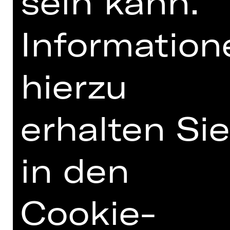
sein kann.
Information
hierzu
TEAM
TERMINE UND BESETZUNG
erhalten Sie
MIT FREUNDLICHER
UNTERSTÜTZUNG
in den
Cookie-