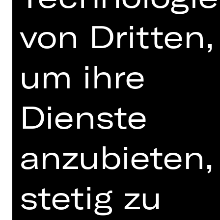
Regie: Susanne Frieling
Freitag, 04.12.2026
von Dritten,
19.00 Uhr
Premiere
um ihre
Kammerspiele
Abo KX
Dienste
Tickets
anzubieten,
Termine und Besetzung
stetig zu
Alle Vorstellungen mit Deutscher