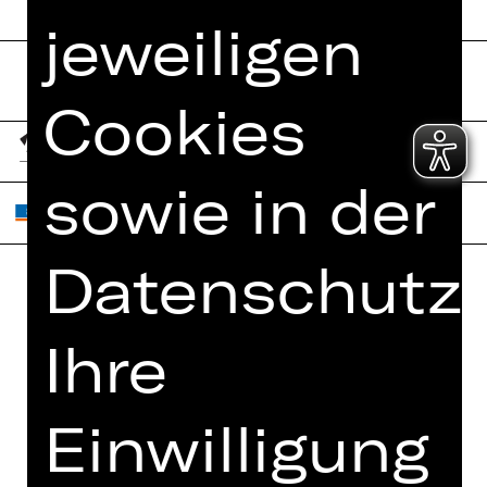
jeweiligen
Cookies
sowie in der
Datenschutze
Home
Jobs
Ihre
Spielplan
Interner Bereich
Künstler*innen
ZVB/L
Newsletter
Einwilligung
AGB
Kartenkauf
Datenschutz