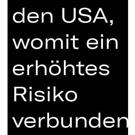
als Autor schon zu Lebzeiten weltweit
den USA,
erfolgreich.
Wie verhält man sich als Künstler*in in
womit ein
Zeiten des Umbruchs? Welche
Verantwortung hat man gegenüber
seinem Werk, seinen Figuren, der
Welt? Ein Abend über Rausch und
erhöhtes
Scham, über Einsamkeit und Liebe
und über den Wind, der allezeit über
das Land geht.
Risiko
„Und es kümmert ihn nicht,
wer die Menschen regiert.
Welche Macht, welche Lehre den
verbunden
Erdball
umspannt.
Wer den Acker bestellt, wer zum Krieg