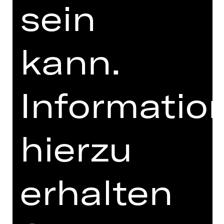
sein
ausmarschiert.
Der Wind geht allezeit über das Land.“
(Reinhard Mey)
kann.
DIGITALE STÜCKEINFÜHRUNG
Informatio
zur Online-Einführung
hierzu
erhalten
TEAM
TERMINE UND BESETZUNG