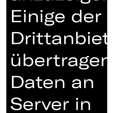
zwei junge Menschen, die versuchen,
Einige der
gemeinsam einen Weg durch dieses
Leben zu finden. Es sind unruhige
Zeiten, in denen sozialer Abstieg
droht und Kräfte nur darauf warten,
Drittanbiet
die Unzufriedenheit politisch zu
nutzen. Zeiten des Windes, bevor der
Sturm losbricht.
übertragen
Doch wer ist der Mann, der da unter
den beiden wohnt, von dem es heißt,
er sei ein Autor? Unter Einbeziehung
Daten an
autobiographischer Schriften
zeichnet die eigens für das
Staatstheater Nürnberg entstandene
Server in
Fassung parallel zur Handlung des
Romans das Leben Hans Falladas
nach. Drogenabhängig, gewalttätig,