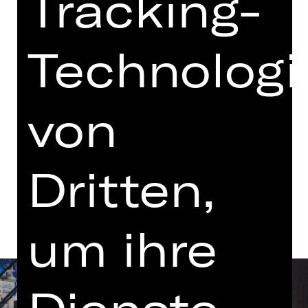
Tracking-
19.30 - 22.45 Uhr
mit einer Pause
Technologi
Schauspielhaus
Abo W1
von
Termine in aktueller Spielzeit
Dritten,
Termine und Besetzung
um ihre