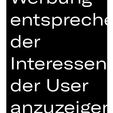
geboren und gestorben, in der
Menschen ein Leben verbringen,
entsprech
hoffen, arbeiten, verzweifeln und von
Neuem hoffen: ein Nichts. Hingesetzt
in die Weite unermesslichen Raumes,
der
ein Staubkorn, ein Pünktchen auf der
Größe des Erdballs, der wiederum
weniger als die Spitze einer Nadel ist
in einem Sonnensystem, das sich
Interessen
verliert unter Millionen von Sonnen,
Erden, Planeten.“ (Hans Fallada-
Kleiner Mann, was nun?)
der User
In seiner Adaption von Hans Falladas
Roman „Kleiner Mann, was nun?“
zoomt Marcel Kohler an ein Fenster in
anzuzeigen
einer solchen Stadt heran. Dort
wohnen Lämmchen und Pinneberg,