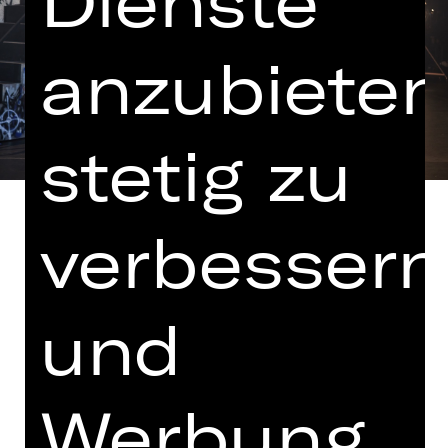
Dienste
anzubieten
stetig zu
verbessern
in einer Fassung von Marcel Kohler
und
Hinweis auf sensible Inhalte
„Das ist die Stadt, die mit aller Energie
Werbung
um ihre Existenz kämpft, das ist die
Stadt, in der geliebt und gehasst wird,