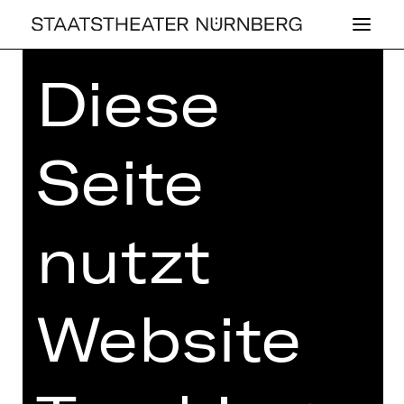
Diese
Home
>
Spielplan 25/26
> Kleiner
Mann, was nun?
Seite
SCHAUSPIEL
nutzt
KLEI­NER MANN,
WAS NUN?
Website
nach dem Roman von Hans Fallada
Regie: Marcel Kohler
Samstag, 20.06.2026