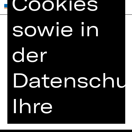
Cookies
sowie in
Home
Jobs
Spielplan
Interner Bereich
der
Künstler*innen
ZVB/L
Newsletter
AGB
Datenschut
Kartenkauf
Datenschutz
Abos 26/27
Impressum
Presse
Ihre
Cookies
Kontakt
Einwilligun