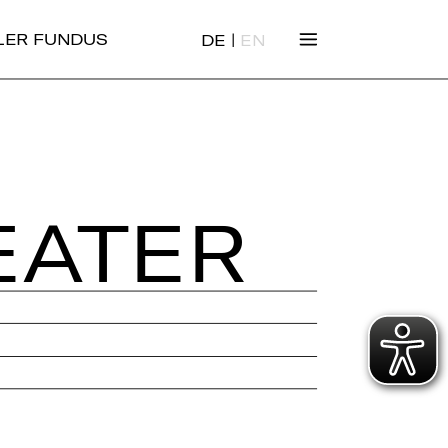
|
ALER FUNDUS
DE
EN
EA­TER