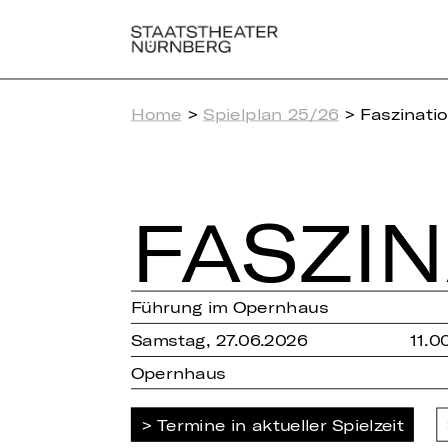
Home
>
Spielplan 25/26
> Faszinati
FAS­ZI­
Führung im Opernhaus
Samstag, 27.06.2026
11.0
Opernhaus
Termine in aktueller Spielzeit