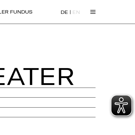
|
ALER FUNDUS
DE
EN
EA­TER