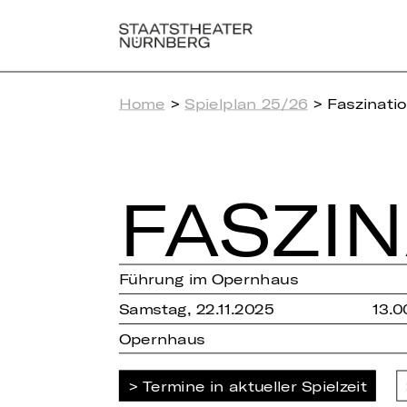
Home
>
Spielplan 25/26
> Faszinati
FAS­ZI­
Führung im Opernhaus
Samstag, 22.11.2025
13.0
Opernhaus
Termine in aktueller Spielzeit