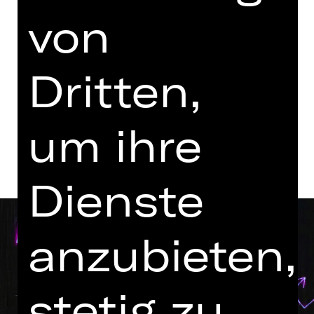
Vorstellung
von
18.30 Uhr Einführung
Opernhaus
Abo C MT
Dritten,
Termine und Besetzung
um ihre
Dienste
anzubieten,
stetig zu