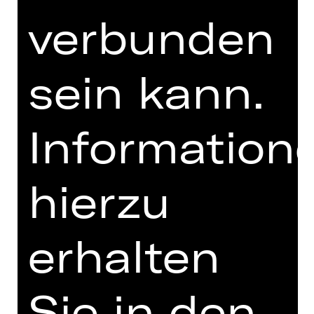
FUNDUS
verbunden
PROGRAMMHEFT
MIT FREUNDLICHER
sein kann.
UNTERSTÜTZUNG
Information
hierzu
erhalten
Opernfreunde
Sie in den