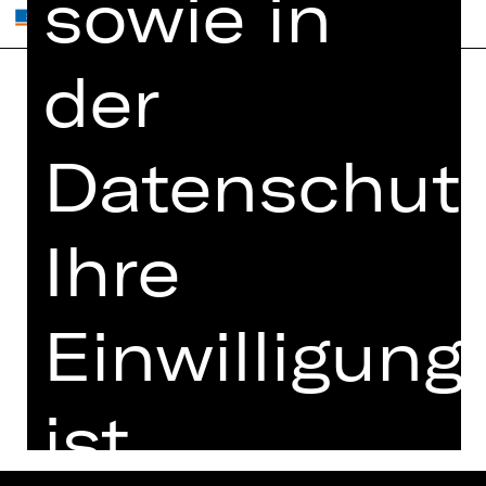
sowie in
der
Home
Jobs
Spielplan
Datenschutz
Interner Bereich
Künstler*innen
ZVB/L
Newsletter
AGB
Ihre
Kartenkauf
Datenschutz
Abos 26/27
Impressum
Einwilligung
Presse
Cookies
Kontakt
ist