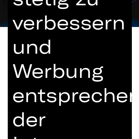
verbessern
und
Werbung
Libretto von Emanuel Schikaneder
In deutscher Sprache mit deutschen
und englischen Übertiteln
entspreche
Hinweis auf sensible Inhalte
der
Als das Spiel beginnt, ist Tamino ganz
unten, ohnmächtig, kraftlos,
orientierungslos. Sein Weg zur
Erkenntnis seiner Existenz führt