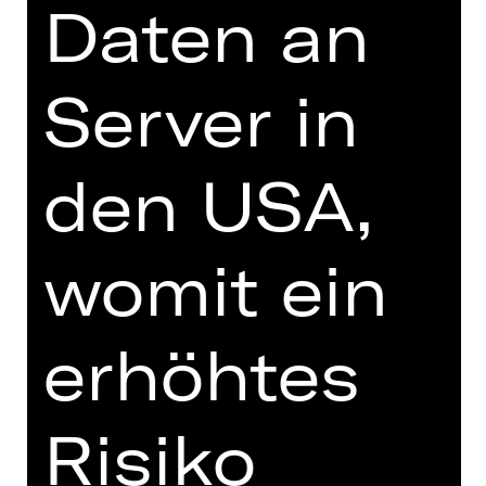
Daten an
Server in
zur Online-Einführung
den USA,
TEAM
womit ein
TERMINE UND BESETZUNG
VIDEO/AUDIO
erhöhtes
FOTOS
PRESSESTIMMEN
Risiko
MEHR DAZU IM DIGITALEN