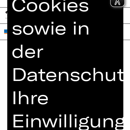
Cookies
sowie in
der
Home
Jobs
Datenschutz
Spielplan
Interner Bereich
Künstler*innen
ZVB/L
Newsletter
AGB
Ihre
Kartenkauf
Datenschutz
Abos 26/27
Impressum
Einwilligung
Presse
Cookies
Kontakt