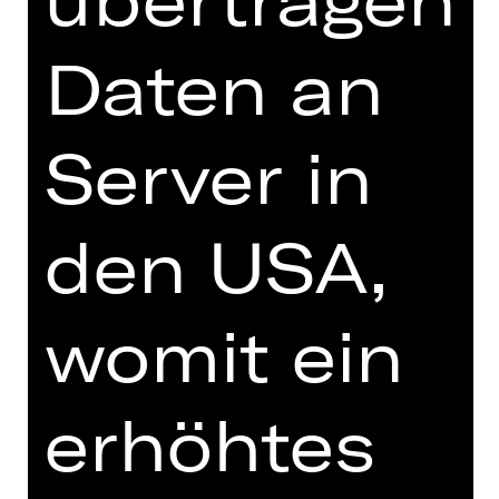
erblasst.
Daten an
DIGITALE STÜCKEINFÜHRUNG
Server in
zur Online-Einführung
den USA,
womit ein
TEAM
TERMINE UND BESETZUNG
erhöhtes
VIDEO/AUDIO
FOTOS