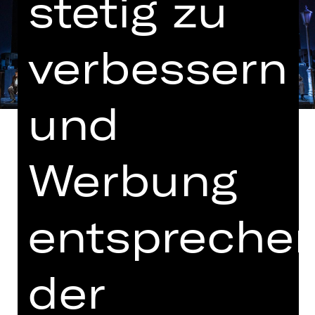
stetig zu
verbessern
und
Werbung
In deutscher Sprache mit deutschen
und englischen Übertiteln
entspreche
In Zusammenarbeit mit der
Bayerischen Theaterakademie August
der
Everding
Hinweis auf sensible Inhalte