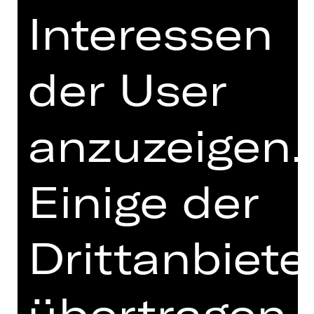
Interessen
Mr. Peachum und seine Frau
betreiben ein florierendes Bettler-
Unternehmen in London, aber privat
der User
läuft es leider nicht so gut. Ihre
einzige Tochter Polly hat sich in
Mackie Messer verliebt, Englands
berüchtigtsten und meistgesuchten
anzuzeigen.
Ganoven. Der ist nur deshalb noch
auf freiem Fuß, weil er den Polizeichef
Tiger Brown bestochen hat, aber die
Einige der
Luft wird dünner.
Brechts Gauner-Komödie zelebriert
Drittanbiete
mithilfe von Weills Ohrwurm-Musik die
menschliche Schlechtigkeit so
kaltschnäuzig und rotzfrech, dass der
übertragen
Mond über Soho vor Staunen