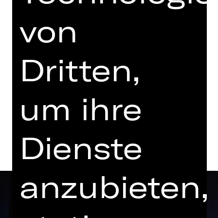
Premiere
von
Opernhaus
Abo P MT
Dritten,
Termine in aktueller Spielzeit
um ihre
Termine und Besetzung
Dienste
anzubieten,