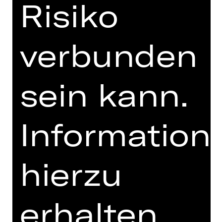
Risiko
PRESSESTIMMEN
MEHR DAZU IM DIGITALEN
verbunden
FUNDUS
PROGRAMMHEFT
sein kann.
MIT FREUNDLICHER
UNTERSTÜTZUNG
Information
hierzu
erhalten