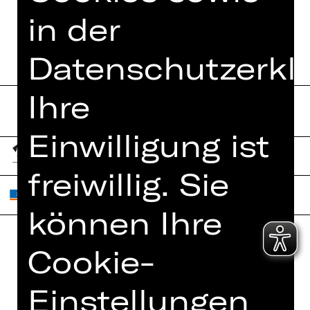
VIDEO/AUDIO
in der
Datenschutzerkl
Ihre
Einwilligung ist
freiwillig. Sie
können Ihre
Cookie-
Home
Jobs
Spielplan
Interner Bereich
Einstellungen
Künstler*innen
ZVB/L