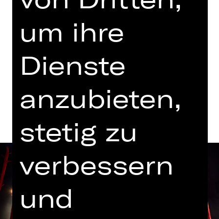
Vorstellung
19.00 Uhr Einführung
um ihre
Schauspielhaus
Abo C SH
Dienste
Termine und Besetzung
anzubieten,
stetig zu
verbessern
und