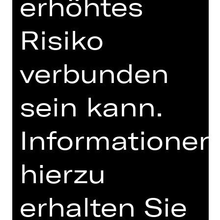
erhöhtes
erstaunlich heutig.
Risiko
DIGITALE STÜCKEINFÜHRUNG
verbunden
zum Einführungs-Podcast
sein kann.
Informationen
TEAM
hierzu
TERMINE UND BESETZUNG
erhalten Sie
VIDEO/AUDIO