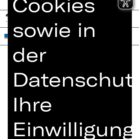
Cookies
sowie in
der
Home
Jobs
Datenschutz
Spielplan
Interner Bereich
Künstler*innen
ZVB/L
Newsletter
Ihre
AGB
Kartenkauf
Datenschutz
Abos 26/27
Einwilligung
Impressum
Presse
Cookies
Kontakt