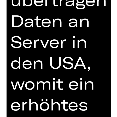
Daten an
DIGITALE STÜCKEINFÜHRUNG
Server in
zur Online-Einführung
den USA,
womit ein
TEAM
TERMINE UND BESETZUNG
erhöhtes
VIDEO/AUDIO
FOTOS