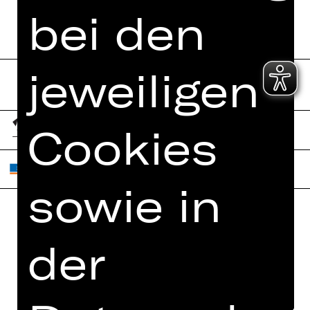
bei den
jeweiligen
Cookies
sowie in
Home
Jobs
der
Spielplan
Interner Bereich
Künstler*innen
ZVB/L
Newsletter
AGB