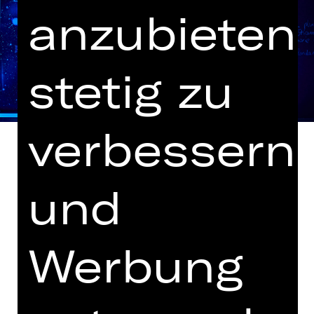
anzubieten,
stetig zu
verbessern
und
Libretto von Giovanni Faustini
In italienischer Sprache mit dt. und
Werbung
engl. Übertiteln
Die Welt ist vertrocknet und muss
befruchtet werden: Genau die richtige