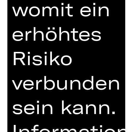
womit ein
FUNDUS
PROGRAMMHEFT
erhöhtes
MIT FREUNDLICHER
UNTERSTÜTZUNG
Risiko
verbunden
sein kann.
Opernfreunde
Informatio