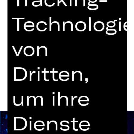
Vorstellung
18.30 Uhr Einführung
Technologi
Opernhaus
Abo BR, Abo BR1, Abo BR2
von
Termine und Besetzung
Dritten,
Beschreibung
um ihre
Dienste