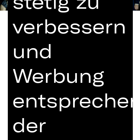
stetig zu
verbessern
und
Libretto von Richard Genée nach der
Komödie „Le Réveillon“ von Meilhac
und Halévy
Werbung
In deutscher Sprache mit englischen
Übertiteln
entspreche
Glücklich ist, wer vergisst, was doch
nicht zu ändern ist? Wenn es nur so
einfach wäre! Dr. Falke kann nicht
der
vergessen, welche Schmach ihm vor
Jahren zugefügt wurde, und inszeniert
genüsslich seine „Rache der