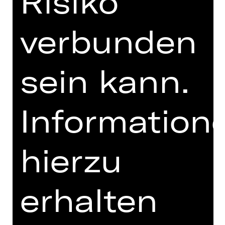
Risiko
MEHR DAZU IM DIGITALEN
FUNDUS
verbunden
PROGRAMMHEFT
MIT FREUNDLICHER
sein kann.
UNTERSTÜTZUNG
Information
hierzu
erhalten
Opernfreunde