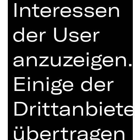
Interessen
Fledermaus“. Sie führt den Rentier
Eisenstein statt ins Gefängnis auf
den Ball des Prinzen Orlowsky, wo der
der User
Champagner regiert und die Gäste
nicht nur ihr Gegenüber, sondern
auch sich selbst betrügen.
anzuzeigen.
Johann Strauß entlarvt vergnügt die
Wünsche und Träume des
Bürgertums. Und da er dabei sehr
Einige der
humorvoll vorgeht und einen
musikalischen Hit an den anderen
reiht, fällt es nicht schwer, über sich
Drittanbiete
selbst zu lachen. „Glücklich ist, wer
vergisst“ – daran hat sich seit der
Uraufführung nichts geändert.
übertragen