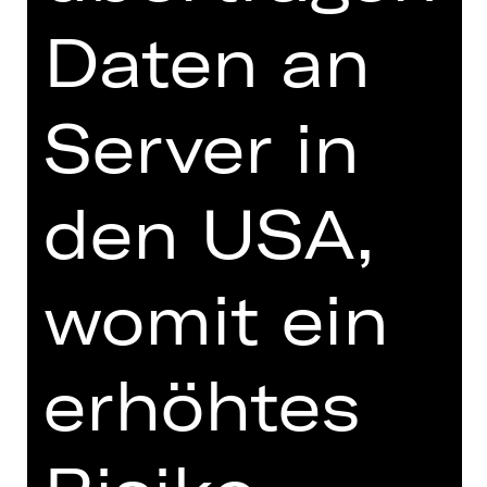
DIGITALE STÜCKEINFÜHRUNG
Daten an
Server in
zur Online-Einführung
den USA,
TEAM
womit ein
TERMINE UND BESETZUNG
VIDEO/AUDIO
erhöhtes
FOTOS
PRESSESTIMMEN