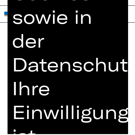
sowie in
der
Home
Jobs
Spielplan
Interner Bereich
Datenschutz
Künstler*innen
ZVB/L
Newsletter
AGB
Ihre
Kartenkauf
Datenschutz
Abos 26/27
Impressum
Presse
Einwilligung
Cookies
Kontakt