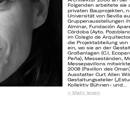
Folgenden arbeitete sie 
privaten Bauprojekten, 
Universität von Sevilla a
Gruppenausstellungen ihr
Alminar, Fundación Apar
Córdoba (Ayto. Pozoblanc
im Colegio de Arquitectos
die Projektabteilung von
ein, wo sie an der Gesta
Großanlagen (C.I. Ecoparq
Peña), Messeständen, M
Messepavillons mitwirkte
2008 (Pavillon des Oman
Ausstatter Curt Allen W
Gestaltungsatelier („Estu
Kollektiv Bühnen- und…
Mehr lesen