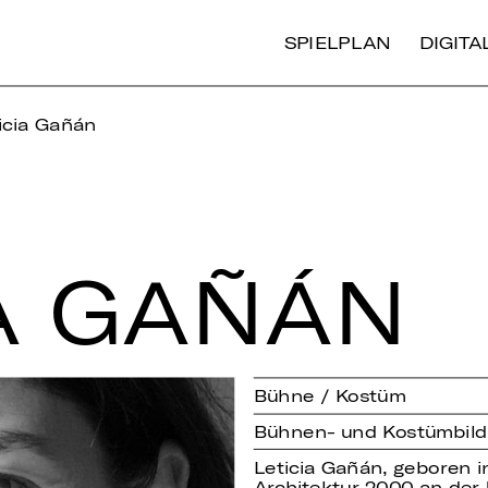
SPIELPLAN
DIGIT
icia Gañán
CIA GAÑÁN
Bühne / Kostüm
Bühnen- und Kostümbild
Leticia Gañán, geboren in
Architektur 2000 an der 