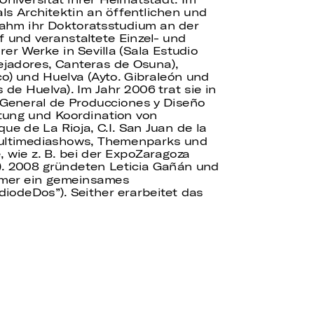
als Architektin an öffentlichen und
nahm ihr Doktoratsstudium an der
uf und veranstaltete Einzel- und
er Werke in Sevilla (Sala Estudio
ejadores, Canteras de Osuna),
o) und Huelva (Ayto. Gibraleón und
 de Huelva). Im Jahr 2006 trat sie in
 General de Producciones y Diseño
ltung und Koordination von
ue de La Rioja, C.I. San Juan de la
ultimediashows, Themenparks und
, wie z. B. bei der ExpoZaragoza
). 2008 gründeten Leticia Gañán und
ilmer ein gemeinsames
diodeDos”). Seither erarbeitet das