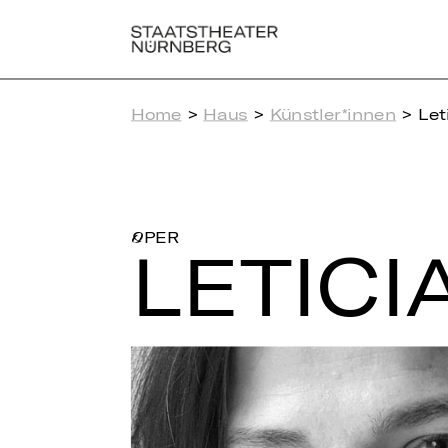
Home
>
Haus
>
Künstler*innen
> Let
OPER
LE­TI­