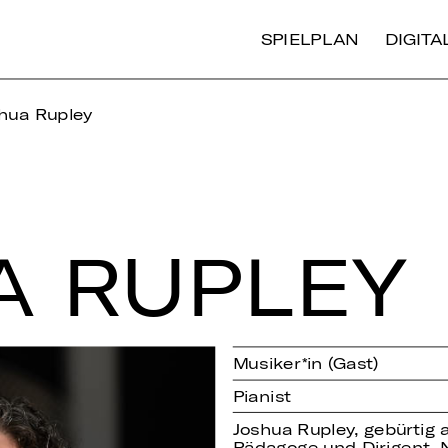
SPIELPLAN
DIGIT
hua Rupley
A RUPLEY
Musiker*in (Gast)
Pianist
Joshua Rupley, gebürtig a
Pädagoge und Dirigent. 