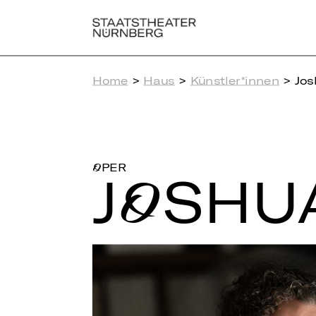
Home
>
Haus
>
Künstler*innen
> Jos
OPER
JOSHU