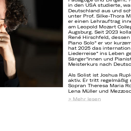
in den USA studierte, wa
Deutschland aus und sch
unter Prof. Silke-Thora M
er einen Lehrauftrag inn
am Leopold Mozart Colleg
Augsburg. Seit 2023 koll
René Hirschfeld, dessen
Piano Solo“ er vor kurzem
hat 2025 das internation
Liederreise“ ins Leben g
Sänger
innen und Pianis
Meisterkurs nach Deutsc
Als Solist ist Joshua Ru
aktiv. Er tritt regelmäß
Sopran Theresa Maria Ro
Lena Müller und Mezzoso
Mehr lesen