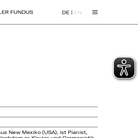
|
ALER FUNDUS
DE
EN
us New Mexiko (USA), ist Pianist,
Nachdem er Klavier und Germanistik