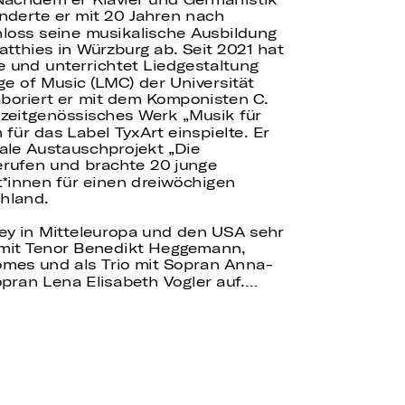
nderte er mit 20 Jahren nach
loss seine musikalische Ausbildung
atthies in Würzburg ab. Seit 2021 hat
e und unterrichtet Liedgestaltung
e of Music (LMC) der Universität
aboriert er mit dem Komponisten C.
 zeitgenössisches Werk „Musik für
 für das Label TyxArt einspielte. Er
ale Austauschprojekt „Die
erufen und brachte 20 junge
t
innen für einen dreiwöchigen
hland.
pley in Mitteleuropa und den USA sehr
ig mit Tenor Benedikt Heggemann,
mes und als Trio mit Sopran Anna-
pran Lena Elisabeth Vogler auf.…