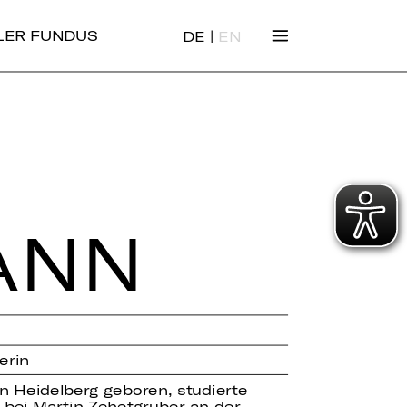
|
ALER FUNDUS
DE
EN
ANN
erin
n Heidelberg geboren, studierte
bei Martin Zehetgruber an der