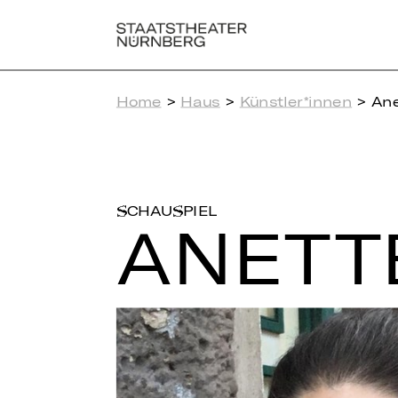
Home
>
Haus
>
Künstler*innen
> An
SCHAUSPIEL
ANETT