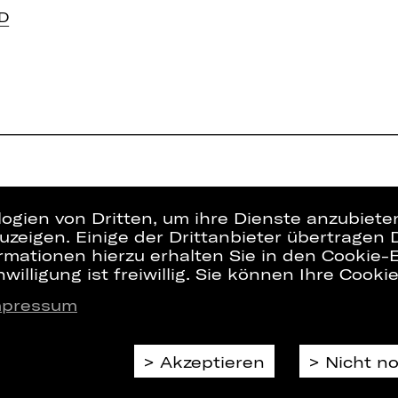
D
logien von Dritten, um ihre Dienste anzubiet
zeigen. Einige der Drittanbieter übertragen 
rmationen hierzu erhalten Sie in den Cookie-E
willigung ist freiwillig. Sie können Ihre Cooki
mpressum
Presse
Interner Bere
Kontakt
ZVB/L
Jobs
AGB
Akzeptieren
Nicht n