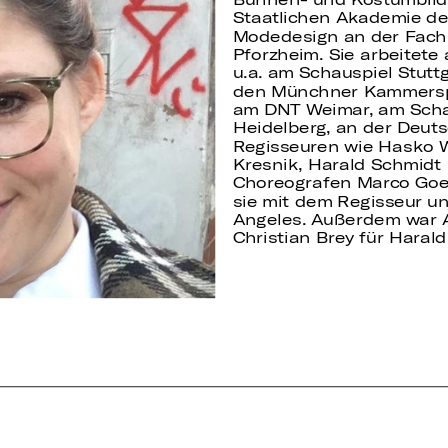
Staatlichen Akademie de
Modedesign an der Fachh
Pforzheim. Sie arbeitete
u.a. am Schauspiel Stutt
den Münchner Kammersp
am DNT Weimar, am Scha
Heidelberg, an der Deut
Regisseuren wie Hasko W
Kresnik, Harald Schmidt 
Choreografen Marco Goec
sie mit dem Regisseur u
Angeles. Außerdem war
Christian Brey für Haral