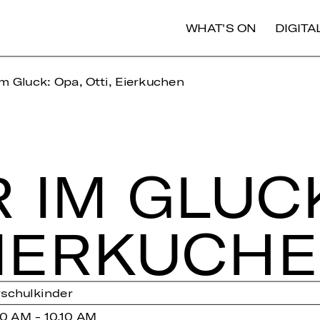
WHAT'S ON
DIGIT
m Gluck: Opa, Otti, Eierkuchen
 IM GLUCK
I­ER­KU­CH
rschulkinder
0 AM - 10.10 AM