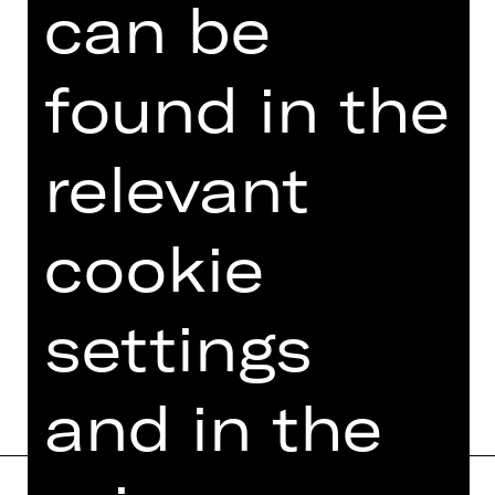
can be
Eintritt frei
Wir bitten allerdings um Anmeldung
unter vielfalt(a)staatstheater-
found in the
nuernberg.de.
relevant
Foto © Phillip Arnoldt
cookie
settings
DATES AND CAST
and in the