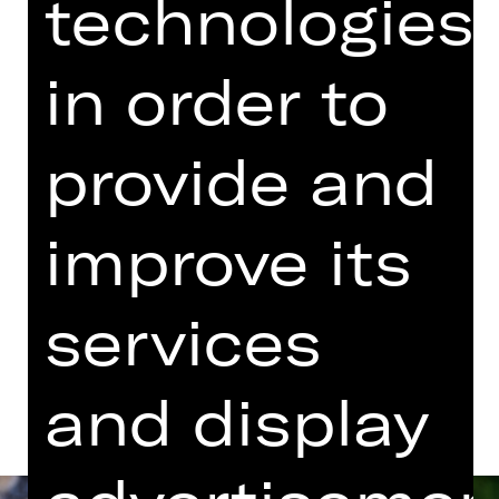
technologies
mit Antidiskriminierungstrainer*in
Francis Seeck
in order to
Saturday, 11/11/2023
05.00 PM
provide and
Performance
im Rahmen von Import/Export:
Klasse!
improve its
Meeting Place Schauspielhaus
services
Dates and cast
and display