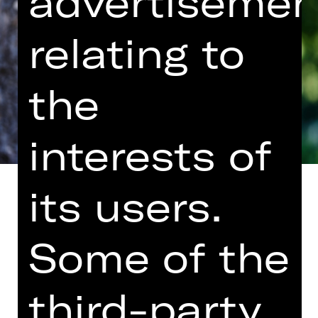
advertisemen
relating to
the
interests of
its users.
Some of the
im Rahmen von Import/Export:
Klasse!
third-party
Klassismus bezeichnet die
Diskriminierung aufgrund von