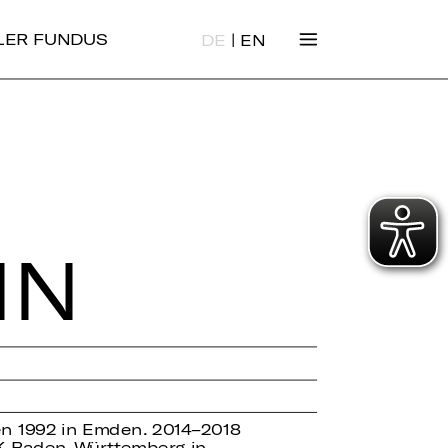
|
ALER FUNDUS
DE
EN
NN
n 1992 in Emden. 2014–2018
K Baden-Württemberg in