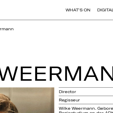
WHAT'S ON
DIGIT
ermann
 WEER­MA
Director
Regisseur
Wilke Weermann. Gebore
Regiestudium an der AD