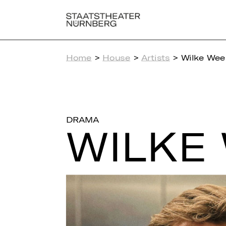
Home
>
House
>
Artists
> Wilke We
DRAMA
WILKE