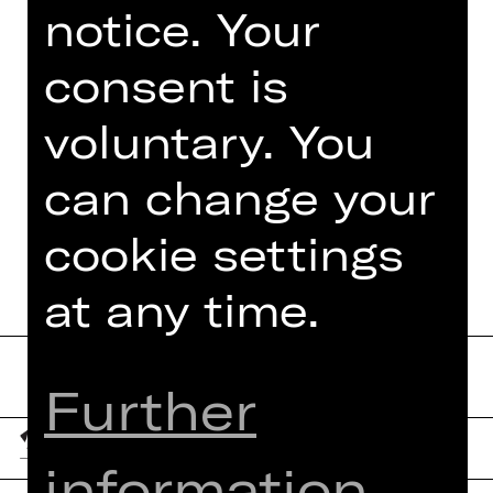
Tanz war sie auch schon als Statist
in
notice. Your
am Staatstheater Nürnberg bei den
Opernproduktionen „Turing“ von Anno
consent is
Schreier (Regie: Jens-Daniel Herzig),
„La…
voluntary. You
Read more
can change your
cookie settings
at any time.
Further
information