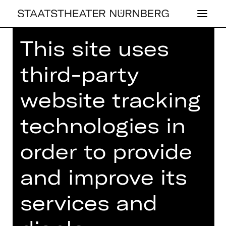
This site uses
Home
>
House
>
Artists
> Senta Beck
third-party
website tracking
DRAMA
technologies in
SENTA BECK
order to provide
and improve its
services and