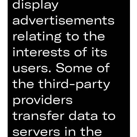
display
advertisements
relating to the
interests of its
users. Some of
Singer (guest)
the third-party
Sopranistin
providers
Josefina Legarra ist Sopranistin aus
Montevideo, Uruguay. Ihre
musikalische Ausbildung begann sie
transfer data to
an der Facultad de Artes und an der
Escuela Nacional de Arte Lírico del
servers in the
Sodre. Seit Oktober 2022 setzt sie ihr