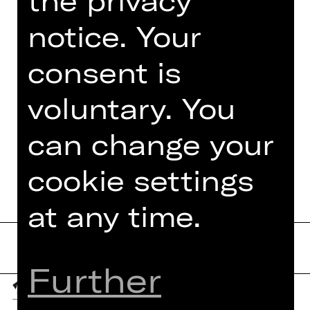
the privacy
Internationale des „Festival du
notice. Your
Périgord Noir“ sowie des World Youth
Choir 2024. Darüber hinaus nahm sie
consent is
am Festival „lied:literatur Detmold“
sowie am…
voluntary. You
Read more
can change your
cookie settings
at any time.
Further