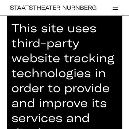
This site uses
Home
>
House
>
Artists
> Josefina
Legarra
third-party
website tracking
technologies in
OPERA
JO­SE­FI­NA LE­GAR­
order to provide
RA
and improve its
services and