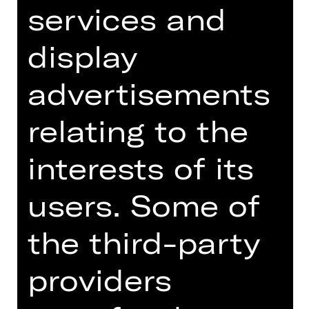
services and
display
advertisements
relating to the
Stage / Costume
interests of its
Bühnen- und Kostümbildnerin
Ji Hyung Nam, geboren 1989, ist eine
users. Some of
Bühnen-, Kostüm- und
Szenenbildnerin. Nach einem
the third-party
Innenarchitekturstudium in Seoul,
Südkorea, absolvierte sie ein Bühnen-
providers
und Kostümbild-Studium an der
Akademie der bildenden Künste
München als Meisterschülerin unter