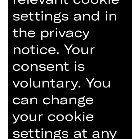
Akademietheater Wien, an den
Münchner Kammerspielen, am
settings and in
Deutschen Schauspielhaus Hamburg,
am Schauspiel Köln, am
the privacy
Staatsschauspielhaus
Dresden, Staatstheater Nürnberg,
notice. Your
am Hessischen Staatstheater
Wiesbaden und dem OUTNOW!
consent is
Festival am Theater Bremen.
Foto © Ji Hyung Nam
voluntary. You
Read more
can change
your cookie
settings at any