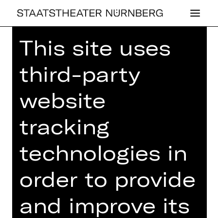
This site uses
Home
>
House
>
Artists
> Ji Hyung
Nam
third-party
website
tracking
DRAMA
JI HYUNG NAM
technologies in
order to provide
and improve its