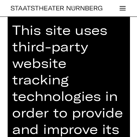
This site uses
Home
>
House
>
Artists
> Falk Bauer
third-party
website
OPERA
tracking
FALK BAUER
technologies in
order to provide
and improve its