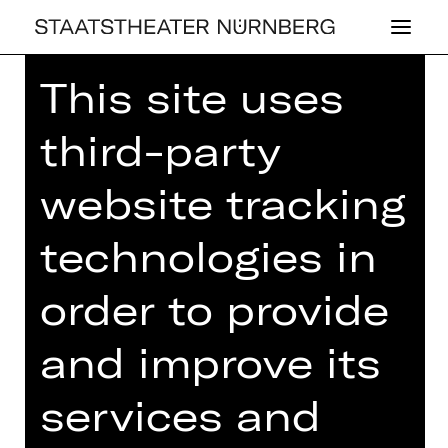
This site uses
Home
>
House
>
Artists
> Brigitte
Fassbaender
third-party
website tracking
technologies in
OPERA
BRI­GIT­TE FASS­
order to provide
BA­EN­DER
and improve its
services and