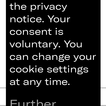
the privacy
Fassbaender der Opernregie. Über 90
Inszenierungen hat sie inzwischen im
notice. Your
In- und Ausland auf die Bühne
gebracht. 1995-97 war sie
Operndirektorin am Staatstheater
consent is
Braunschweig, 1999–2012 Intendantin
des Tiroler Landestheaters…
voluntary. You
Read more
can change your
cookie settings
at any time.
Further