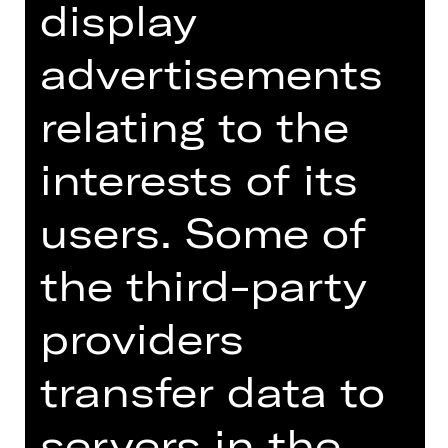
display
advertisements
relating to the
interests of its
users. Some of
Director
the third-party
Regisseurin
Brigitte Fassbaender wurde in Berlin
providers
geboren und studierte Gesang bei
ihrem Vater, Kammersänger Willy
transfer data to
Domgraf-Fassbaender, der in ihrer
Jugend als Sänger, Oberspielleiter und
servers in the
Regisseur an den Städtischen