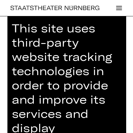
This site uses
Home
>
25/26 Programme
>
Probeneinblick Jugendorchester
third-party
website tracking
technologies in
CONCERT
,
PLUS
PRO­BEN­EIN­BLICK
order to provide
JU­GEND­OR­CHES­
and improve its
TER
services and
Sunday, 17/05/2026
display
10.00 AM - 03.00 PM