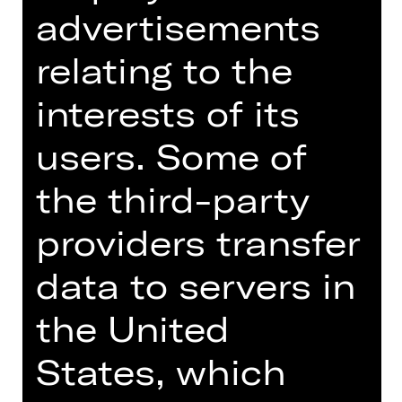
Public Rehearsal
advertisements
Orchestersaal
relating to the
interests of its
Dates and cast
users. Some of
the third-party
providers transfer
Einblick in die Probenarbeit des
hauseigenen Jugendorchesters. Bitte
data to servers in
beachten Sie, dass nur ein sehr
begrenztes Kartenkontingent
the United
vorhanden ist.
States, which
Anmeldung mit Nennung der
vollständigen Besuchernamen