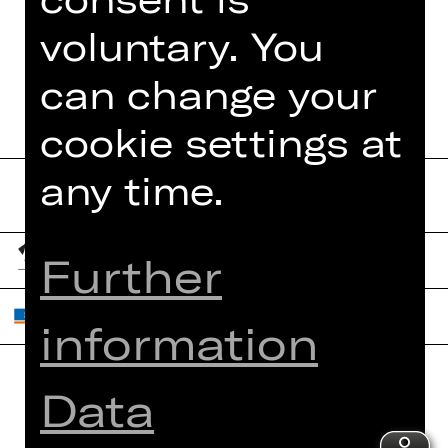
voluntary. You
DATES AND CAST
can change your
cookie settings at
any time.
Further
information
Data
Home
Contact Us
What's On
Jobs