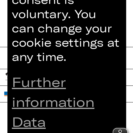
voluntary. You
DATES AND CAST
can change your
cookie settings at
any time.
Further
information
Data
Home
Contact Us
What's On
Jobs