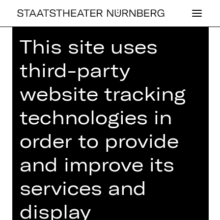
This site uses
Home
>
25/26 Programme
>
Probeneinblick Jugendorchester
third-party
website tracking
technologies in
CONCERT
,
PLUS
PRO­BEN­EIN­BLICK
order to provide
JU­GEND­OR­CHES­
and improve its
TER
services and
Sunday, 14/06/2026
display
01.00 PM - 04.00 PM