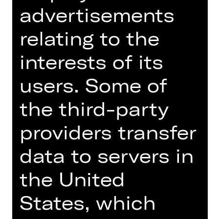
Public Rehearsal
advertisements
PB06
relating to the
interests of its
Dates and cast
users. Some of
the third-party
providers transfer
Einblick in die Probenarbeit des
hauseigenen Jugendorchesters. Bitte
data to servers in
beachten Sie, dass nur ein sehr
begrenztes Kartenkontingent
the United
vorhanden ist.
States, which
Anmeldung mit Nennung der
vollständigen Besuchernamen